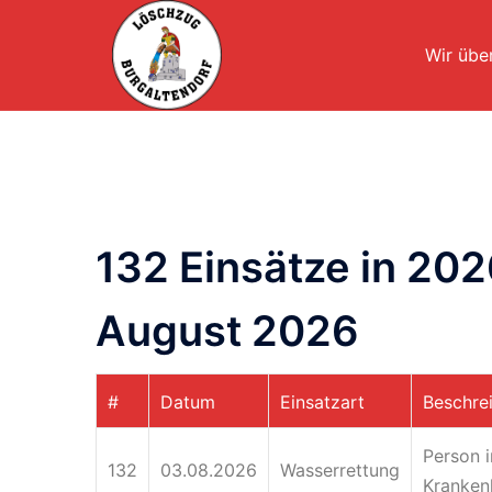
Wir übe
132 Einsätze in 20
August 2026
#
Datum
Einsatzart
Beschre
Person 
132
03.08.2026
Wasserrettung
Kranken