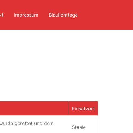
kt
Impressum
Blaulichttage
Einsatzort
 wurde gerettet und dem
Steele