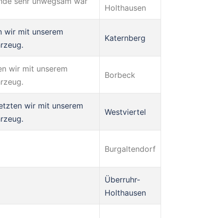
lände sehr unwegsam war
Holthausen
n wir mit unserem
Katernberg
hrzeug.
en wir mit unserem
Borbeck
hrzeug.
etzten wir mit unserem
Westviertel
hrzeug.
Burgaltendorf
Überruhr-
Holthausen