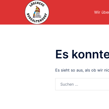
Zum
Inhalt
Wir übe
springen
Es konnt
Es sieht so aus, als ob wir n
Suchen
nach: