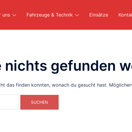
r uns
Fahrzeuge & Technik
Einsätze
Konta
e nichts gefunden w
icht das finden konnten, wonach du gesucht hast. Möglicherw