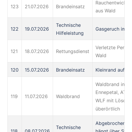
Rauchentwicklu
123
21.07.2026
Brandeinsatz
aus Wald
Technische
122
19.07.2026
Gasgeruch im Ke
Hilfeleistung
Verletzte Perso
121
18.07.2026
Rettungsdienst
Wald
120
15.07.2026
Brandeinsatz
Kleinrand auf Ba
Waldbrand in
Ennepetal, ATV 
119
11.07.2026
Waldbrand
WLF mit Löschb
überörtlich
Abgebrochener 
Technische
118
08.07.2026
hängt über Stra