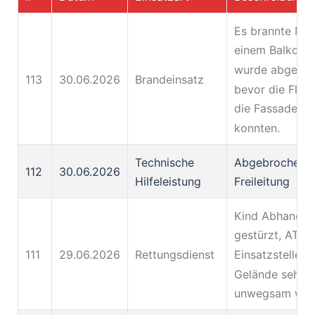
Es brannte Mül
einem Balkon, 
wurde abgelös
113
30.06.2026
Brandeinsatz
bevor die Fla
die Fassade üb
konnten.
Technische
Abgebrochener
112
30.06.2026
Hilfeleistung
Freileitung
Kind Abhang h
gestürzt, ATV 
111
29.06.2026
Rettungsdienst
Einsatzstelle d
Gelände sehr
unwegsam war