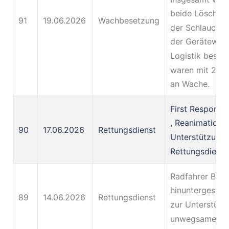
beide Löschfah
91
19.06.2026
Wachbesetzung
der Schlauchw
der Gerätewag
Logistik besetz
waren mit 23 
an Wache.
First Responde
, Reanimation 
90
17.06.2026
Rettungsdienst
Unterstützung
Rettungsdienst
Radfahrer Bös
hinuntergestür
89
14.06.2026
Rettungsdienst
zur Unterstütz
unwegsamen G