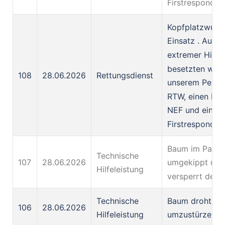
Firstresponder
Kopfplatzwun
Einsatz . Auf 
extremer Hitze
besetzten wir 
108
28.06.2026
Rettungsdienst
unserem Person
RTW, einen KTW
NEF und ein
Firstresponder
Baum im Park
Technische
107
28.06.2026
umgekippt und
Hilfeleistung
versperrt den
Technische
Baum droht
106
28.06.2026
Hilfeleistung
umzustürzen